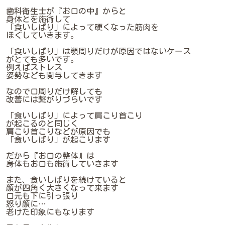
歯科衛生士が『お口の中』からと
身体とを施術して
「食いしばり」によって硬くなった筋肉を
ほぐしていきます。
「食いしばり」は顎周りだけが原因ではないケース
がとても多いです。
例えばストレス
姿勢なども関与してきます
なので口周りだけ解しても
改善には繋がりづらいです
「食いしばり」によって肩こり首こり
が起こるのと同じく
肩こり首こりなどが原因でも
「食いしばり」が起こります
だから『お口の整体』は
身体もお口も施術していきます
また、食いしばりを続けていると
顔が四角く大きくなって来ます
口元も下に引っ張り
怒り顔に…
老けた印象にもなります