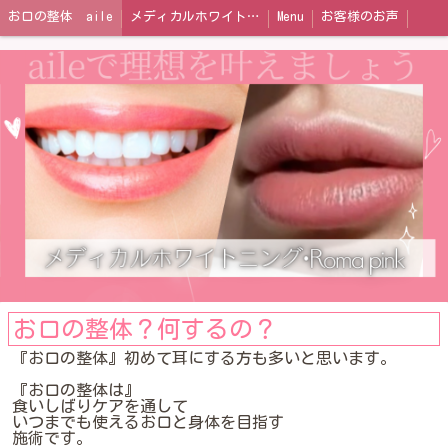
お口の整体 aile
メディカルホワイトニング
Menu
お客様のお声
お口の整体？何するの？
『お口の整体』初めて耳にする方も多いと思います。
『お口の整体は』
食いしばりケアを通して
いつまでも使えるお口と身体を目指す
施術です。