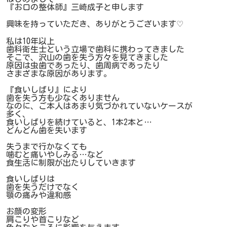
『お口の整体師』三崎成子と申します
興味を持っていただき、ありがとうございます♡
私は10年以上
歯科衛生士という立場で歯科に携わってきました
そこで、沢山の歯を失う方々を見てきました
原因は虫歯であったり、歯周病であったり
さまざまな原因があります。
『食いしばり』により
歯を失う方も少なくありません
なのに、ご本人はあまり気づかれていないケースが
多く、
食いしばりを続けていると、1本2本と…
どんどん歯を失います
失うまで行かなくても
噛むと痛いやしみる…など
食生活に制限が出たりしていきます
食いしばりは
歯を失うだけでなく
顎の痛みや違和感
お顔の変形
肩こりや首こりなど