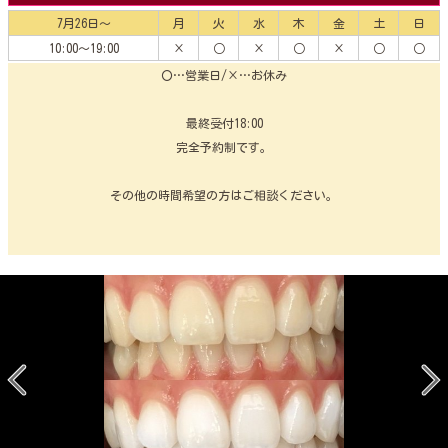
7月26日〜
月
火
水
木
金
土
日
10:00～19:00
×
○
×
○
×
○
○
〇…営業日/×…お休み
最終受付18:00
完全予約制です。
その他の時間希望の方はご相談ください。