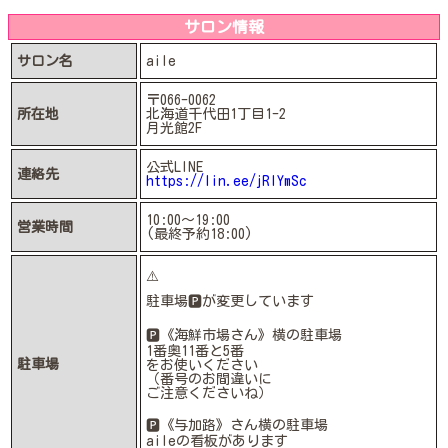
サロン情報
サロン名
aile
〒066-0062
所在地
北海道千代田1丁目1-2
月光館2F
公式LINE
連絡先
https://lin.ee/jRIYmSc
10:00〜19:00
営業時間
(最終予約18:00)
⚠️
駐車場🅿️が変更しています
🅿️《海鮮市場さん》横の駐車場
1番奥11番と5番
駐車場
をお使いください
（番号のお間違いに
ご注意くださいね）
🅿️《与加路》さん横の駐車場
aileの看板があります