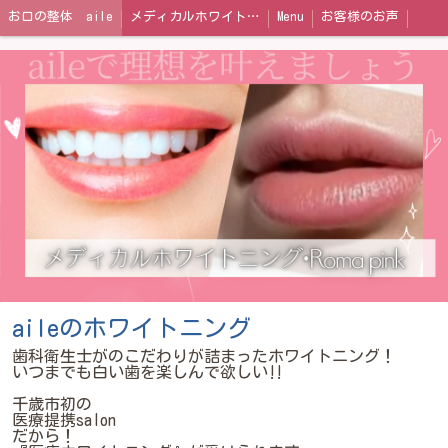
お口の整体 aile
メディカルホワイトニング
Menu
お客様のお声
aileのホワイトニング
歯科衛生士がのこだわりが詰まったホワイトニング！
いつまでも白い歯を楽しんで欲しい‼️
千歳市初の
医療提携salon
だから！