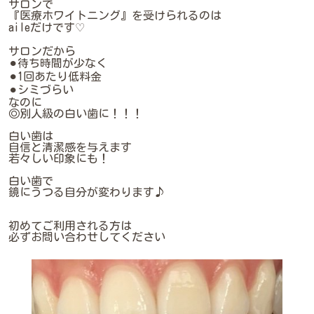
サロンで
『医療ホワイトニング』を受けられるのは
aileだけです♡
サロンだから
⚫︎待ち時間が少なく
⚫︎1回あたり低料金
⚫︎シミづらい
なのに
◎別人級の白い歯に！！！
白い歯は
自信と清潔感を与えます
若々しい印象にも！
白い歯で
鏡にうつる自分が変わります♪
初めてご利用される方は
必ずお問い合わせしてください